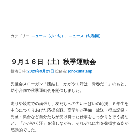
カテゴリー:
ニュース（小・幼）
、
ニュース（幼稚園）
９月１６日（土）秋季運動会
投稿日時:
2023年9月21日
投稿者:
johokuhatahp
児童会スローガン「団結し かがやく汗は 青春だ！」のもと、
幼小合同で秋季運動会を開催しました。
走りや競遊での頑張り、友だちへの力いっぱいの応援、６年生を
中心につくりあげた応援合戦、高学年が準備・放送・得点記録・
児童・集合など自分たちが受け持った仕事をしっかりと行う姿な
ど、「かがやく汗」を流しながら、それぞれに力を発揮する姿が
感動的でした。