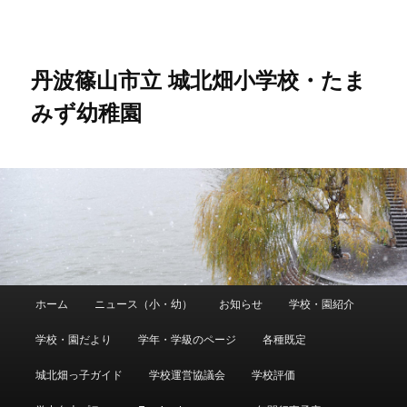
メ
サ
イ
ブ
ン
コ
コ
ン
丹波篠山市立 城北畑小学校・たま
ン
テ
みず幼稚園
テ
ン
ン
ツ
ツ
へ
へ
移
移
動
動
メ
ホーム
ニュース（小・幼）
お知らせ
学校・園紹介
イ
ン
学校・園だより
学年・学級のページ
各種既定
メ
ニ
城北畑っ子ガイド
学校運営協議会
学校評価
ュ