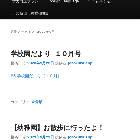
ー
学力向上プラン
Foreign Language
年間行事予定
丹波篠山市教育研究所
月別アーカイブ:
2023年9月
学校園だより_１０月号
投稿日時:
2023年9月22日
投稿者:
johokuhatahp
R5 学校園だより（１０月）
カテゴリー:
未分類
【幼稚園】お散歩に行ったよ！
投稿日時:
2023年9月21日
投稿者:
johokuhatahp