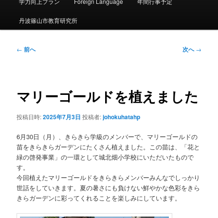
ー
学力向上プラン
Foreign Language
年間行事予定
丹波篠山市教育研究所
投
←
前へ
次へ
→
稿
ナ
ビ
ゲ
マリーゴールドを植えました
ー
シ
投稿日時:
2025年7月3日
投稿者:
johokuhatahp
ョ
ン
6月30日（月）、きらきら学級のメンバーで、マリーゴールドの
苗をきらきらガーデンにたくさん植えました。この苗は、「花と
緑の啓発事業」の一環として城北畑小学校にいただいたもので
す。
今回植えたマリーゴールドをきらきらメンバーみんなでしっかり
世話をしていきます。夏の暑さにも負けない鮮やかな色彩をきら
きらガーデンに彩ってくれることを楽しみにしています。