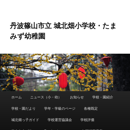
メ
イ
ン
コ
丹波篠山市立 城北畑小学校・たま
ン
みず幼稚園
テ
ン
ツ
へ
移
動
メ
ホーム
ニュース（小・幼）
お知らせ
学校・園紹介
イ
ン
学校・園だより
学年・学級のページ
各種既定
メ
ニ
城北畑っ子ガイド
学校運営協議会
学校評価
ュ