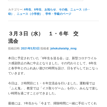
カテゴリー:
4年生
、
6年生
、
お知らせ
、
その他
、
ニュース（小・
幼）
、
ニュース（小学校）
、
学年・学級のページ
３月３日（水） １・６年 交
流会
投稿日時:
2021年3月3日
投稿者:
johokuhatahp_mng
本日に予定されていた「6年生を送る会」は、新型コロナウイル
ス感染防止の為に中止となりました。その代わりとして、6年生
と各学年とのふれあい遊びの時間を設け、日をずらしておこなっ
ていきます。
今日は、２時間目に１・６年交流会を行いました。運動場では
「ふえ鬼」、教室では「イス取りゲーム」を行い、みんなで楽し
い時間を過ごすことができました。
最後には、1年生から「今まで、掃除時間に一緒に手伝ってくれ