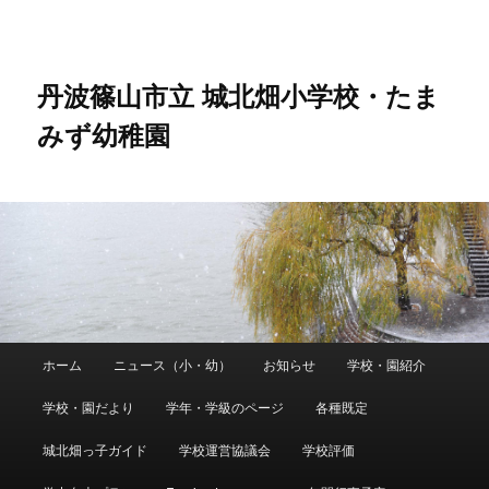
メ
サ
イ
ブ
ン
コ
コ
ン
丹波篠山市立 城北畑小学校・たま
ン
テ
みず幼稚園
テ
ン
ン
ツ
ツ
へ
へ
移
移
動
動
メ
ホーム
ニュース（小・幼）
お知らせ
学校・園紹介
イ
ン
学校・園だより
学年・学級のページ
各種既定
メ
ニ
城北畑っ子ガイド
学校運営協議会
学校評価
ュ