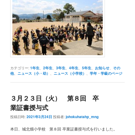
カテゴリー:
1年生
、
2年生
、
3年生
、
4年生
、
5年生
、
お知らせ
、
その
他
、
ニュース（小・幼）
、
ニュース（小学校）
、
学年・学級のページ
３月２３日（火） 第８回 卒
業証書授与式
投稿日時:
2021年3月24日
投稿者:
johokuhatahp_mng
本日、城北畑小学校 第８回 卒業証書授与式を行いました。