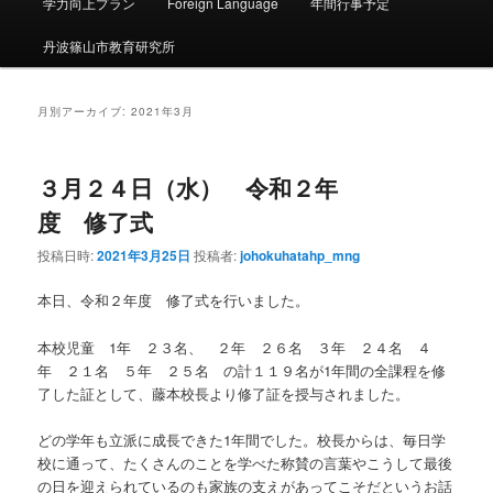
ー
学力向上プラン
Foreign Language
年間行事予定
丹波篠山市教育研究所
月別アーカイブ:
2021年3月
３月２４日（水） 令和２年
度 修了式
投稿日時:
2021年3月25日
投稿者:
johokuhatahp_mng
本日、令和２年度 修了式を行いました。
本校児童 1年 ２３名、 ２年 ２６名 ３年 ２４名 ４
年 ２１名 ５年 ２５名 の計１１９名が1年間の全課程を修
了した証として、藤本校長より修了証を授与されました。
どの学年も立派に成長できた1年間でした。校長からは、毎日学
校に通って、たくさんのことを学べた称賛の言葉やこうして最後
の日を迎えられているのも家族の支えがあってこそだというお話