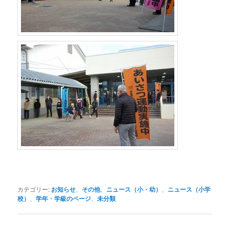
カテゴリー:
お知らせ
、
その他
、
ニュース（小・幼）
、
ニュース（小学
校）
、
学年・学級のページ
、
未分類