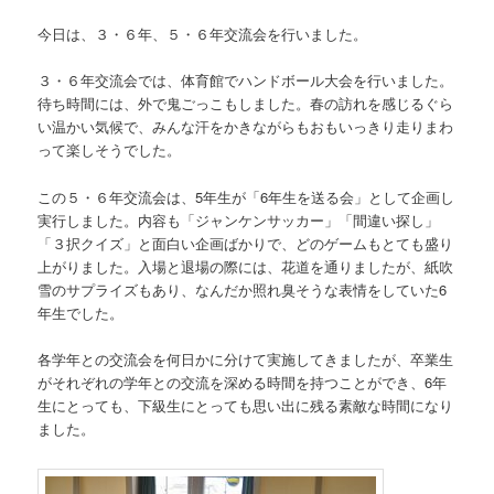
今日は、３・６年、５・６年交流会を行いました。
３・６年交流会では、体育館でハンドボール大会を行いました。
待ち時間には、外で鬼ごっこもしました。春の訪れを感じるぐら
い温かい気候で、みんな汗をかきながらもおもいっきり走りまわ
って楽しそうでした。
この５・６年交流会は、5年生が「6年生を送る会」として企画し
実行しました。内容も「ジャンケンサッカー」「間違い探し」
「３択クイズ」と面白い企画ばかりで、どのゲームもとても盛り
上がりました。入場と退場の際には、花道を通りましたが、紙吹
雪のサプライズもあり、なんだか照れ臭そうな表情をしていた6
年生でした。
各学年との交流会を何日かに分けて実施してきましたが、卒業生
がそれぞれの学年との交流を深める時間を持つことができ、6年
生にとっても、下級生にとっても思い出に残る素敵な時間になり
ました。