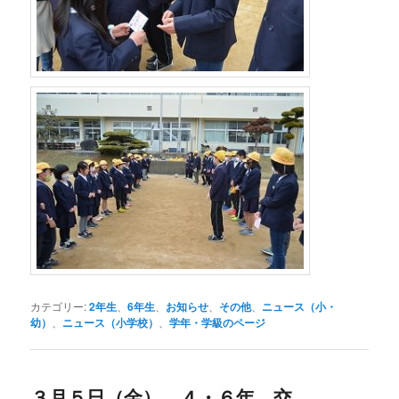
カテゴリー:
2年生
、
6年生
、
お知らせ
、
その他
、
ニュース（小・
幼）
、
ニュース（小学校）
、
学年・学級のページ
３月５日（金） ４・６年 交