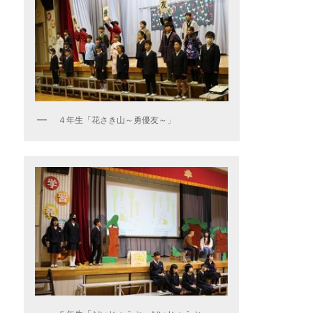
４年生「花さき山～勇優友～」