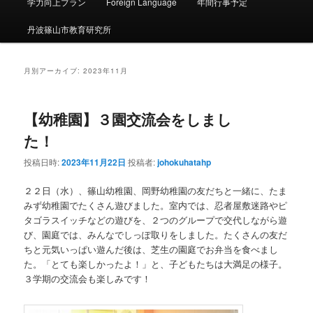
ー
学力向上プラン
Foreign Language
年間行事予定
丹波篠山市教育研究所
月別アーカイブ:
2023年11月
【幼稚園】３園交流会をしまし
た！
投稿日時:
2023年11月22日
投稿者:
johokuhatahp
２２日（水）、篠山幼稚園、岡野幼稚園の友だちと一緒に、たま
みず幼稚園でたくさん遊びました。室内では、忍者屋敷迷路やピ
タゴラスイッチなどの遊びを、２つのグループで交代しながら遊
び、園庭では、みんなでしっぽ取りをしました。たくさんの友だ
ちと元気いっぱい遊んだ後は、芝生の園庭でお弁当を食べまし
た。「とても楽しかったよ！」と、子どもたちは大満足の様子。
３学期の交流会も楽しみです！