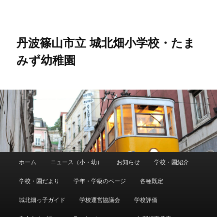
メ
サ
イ
ブ
ン
コ
コ
ン
丹波篠山市立 城北畑小学校・たま
ン
テ
みず幼稚園
テ
ン
ン
ツ
ツ
へ
へ
移
移
動
動
メ
ホーム
ニュース（小・幼）
お知らせ
学校・園紹介
イ
ン
学校・園だより
学年・学級のページ
各種既定
メ
ニ
城北畑っ子ガイド
学校運営協議会
学校評価
ュ