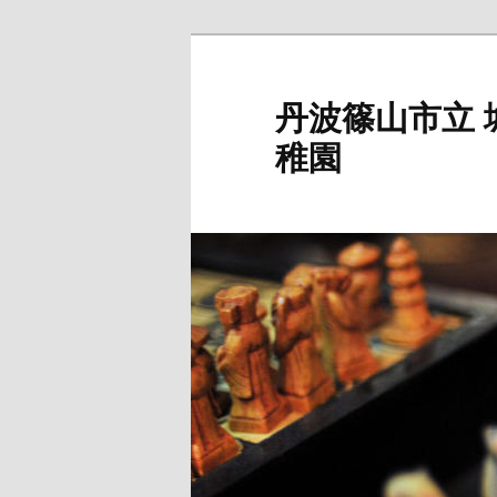
メ
サ
イ
ブ
ン
コ
丹波篠山市立
コ
ン
稚園
ン
テ
テ
ン
ン
ツ
ツ
へ
へ
移
移
動
動