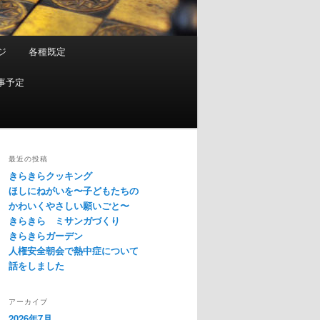
ジ
各種既定
事予定
最近の投稿
きらきらクッキング
ほしにねがいを〜子どもたちの
かわいくやさしい願いごと〜
きらきら ミサンガづくり
きらきらガーデン
人権安全朝会で熱中症について
話をしました
アーカイブ
2026年7月