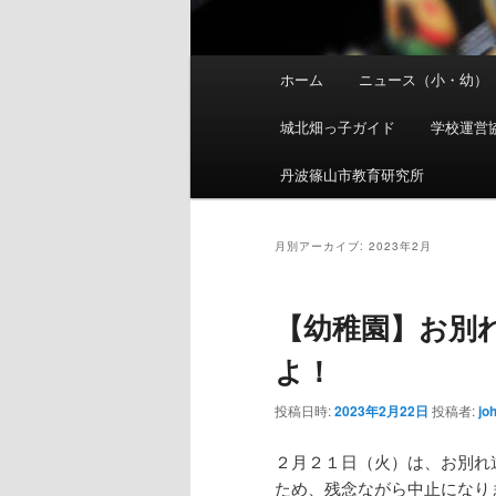
メ
ホーム
ニュース（小・幼）
イ
ン
城北畑っ子ガイド
学校運営
メ
ニ
丹波篠山市教育研究所
ュ
ー
月別アーカイブ:
2023年2月
【幼稚園】お別
よ！
投稿日時:
2023年2月22日
投稿者:
jo
２月２１日（火）は、お別れ
ため、残念ながら中止になり