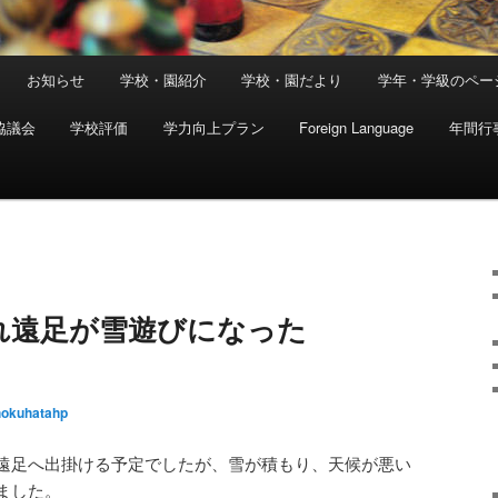
お知らせ
学校・園紹介
学校・園だより
学年・学級のペー
協議会
学校評価
学力向上プラン
Foreign Language
年間行
れ遠足が雪遊びになった
hokuhatahp
遠足へ出掛ける予定でしたが、雪が積もり、天候が悪い
ました。