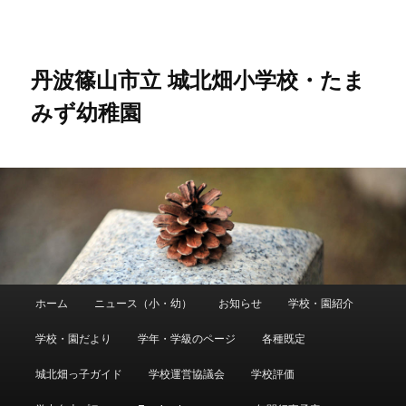
メ
イ
ン
コ
丹波篠山市立 城北畑小学校・たま
ン
みず幼稚園
テ
ン
ツ
へ
移
動
メ
ホーム
ニュース（小・幼）
お知らせ
学校・園紹介
イ
ン
学校・園だより
学年・学級のページ
各種既定
メ
ニ
城北畑っ子ガイド
学校運営協議会
学校評価
ュ