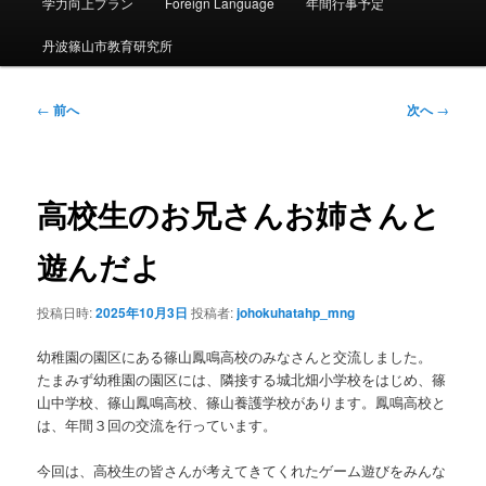
ー
学力向上プラン
Foreign Language
年間行事予定
丹波篠山市教育研究所
投
←
前へ
次へ
→
稿
ナ
ビ
ゲ
高校生のお兄さんお姉さんと
ー
シ
遊んだよ
ョ
ン
投稿日時:
2025年10月3日
投稿者:
johokuhatahp_mng
幼稚園の園区にある篠山鳳鳴高校のみなさんと交流しました。
たまみず幼稚園の園区には、隣接する城北畑小学校をはじめ、篠
山中学校、篠山鳳鳴高校、篠山養護学校があります。鳳鳴高校と
は、年間３回の交流を行っています。
今回は、高校生の皆さんが考えてきてくれたゲーム遊びをみんな