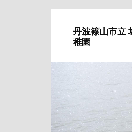
メ
イ
ン
丹波篠山市立
コ
稚園
ン
テ
ン
ツ
へ
移
動