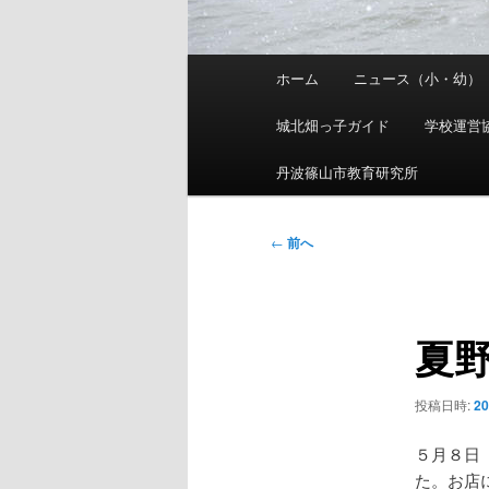
メ
ホーム
ニュース（小・幼）
イ
ン
城北畑っ子ガイド
学校運営
メ
ニ
丹波篠山市教育研究所
ュ
ー
投
←
前へ
稿
ナ
ビ
夏
ゲ
ー
シ
投稿日時:
2
ョ
ン
５月８日
た。お店