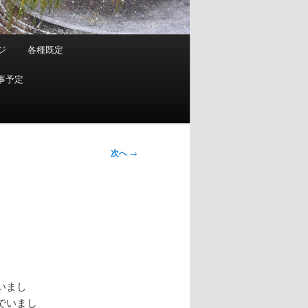
ジ
各種既定
事予定
次へ
→
いまし
でいまし