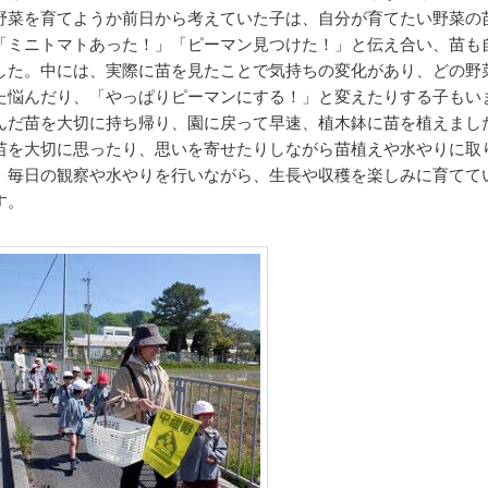
野菜を育てようか前日から考えていた子は、自分が育てたい野菜の
「ミニトマトあった！」「ピーマン見つけた！」と伝え合い、苗も
した。中には、実際に苗を見たことで気持ちの変化があり、どの野
た悩んだり、「やっぱりピーマンにする！」と変えたりする子もい
んだ苗を大切に持ち帰り、園に戻って早速、植木鉢に苗を植えまし
苗を大切に思ったり、思いを寄せたりしながら苗植えや水やりに取
。毎日の観察や水やりを行いながら、生長や収穫を楽しみに育てて
す。