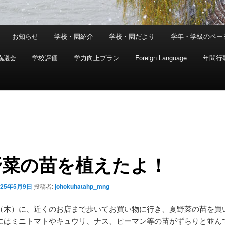
お知らせ
学校・園紹介
学校・園だより
学年・学級のペー
協議会
学校評価
学力向上プラン
Foreign Language
年間行
野菜の苗を植えたよ！
025年5月9日
投稿者:
johokuhatahp_mng
（木）に、近くのお店まで歩いてお買い物に行き、夏野菜の苗を買
にはミニトマトやキュウリ、ナス、ピーマン等の苗がずらりと並ん