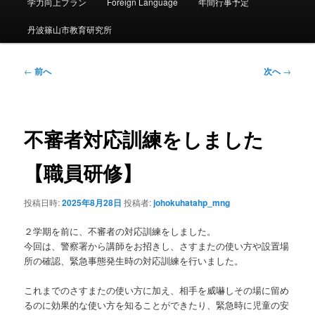
ー
学力向上プラン
Foreign Language
年間行事予定
丹波篠山市教育研究所
投
←
前へ
次へ
→
稿
ナ
ビ
ゲ
不審者対応訓練をしました
ー
シ
【職員研修】
ョ
ン
投稿日時:
2025年8月28日
投稿者:
johokuhatahp_mng
２学期を前に、不審者の対応訓練をしました。
今回は、警察署から講師をお招きし、さすまたの使い方や設置場
所の確認、緊急事態発生時の対応訓練を行いました。
これまでのさすまたの使い方に加え、相手を威嚇しその場に留め
るのに効果的な使い方を知ることができたり、緊急時に児童の安