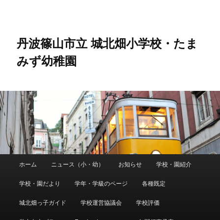
メ
イ
ン
コ
丹波篠山市立 城北畑小学校・たま
ン
みず幼稚園
テ
ン
ツ
へ
移
動
メ
ホーム
ニュース（小・幼）
お知らせ
学校・園紹介
イ
ン
学校・園だより
学年・学級のページ
各種既定
メ
ニ
城北畑っ子ガイド
学校運営協議会
学校評価
ュ