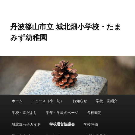
メ
イ
ン
コ
丹波篠山市立 城北畑小学校・たま
ン
みず幼稚園
テ
ン
ツ
へ
移
動
メ
ホーム
ニュース（小・幼）
お知らせ
学校・園紹介
イ
ン
学校・園だより
学年・学級のページ
各種既定
メ
ニ
学校運営協議会
城北畑っ子ガイド
学校評価
ュ